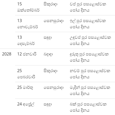
15
සිකුරාදා
වප් පුර පසළොස්වක
ඔක්තෝම්බර්
පෝය දිනය
13
සෙනසුරාදා
ඉල් පුර පසළොස්වක
නොවැම්බර්
පෝය දිනය
13
සඳුදා
උඳුවප් පුර පසළොස්වක
දෙසැම්බර්
පෝය දිනය
2028
12 ජනවාරි
බදාදා
දුරුතු පුර පසළොස්වක
පෝය දිනය
25
සිකුරාදා
නවම් පුර පසළොස්වක
පෙබරවාරි
පෝය දිනය
25 මාර්තු
සෙනසුරාදා
මැදින් පුර පසළොස්වක
පෝය දිනය
24 අප්‍රේල්
සඳුදා
බක් පුර පසළොස්වක
පෝය දිනය