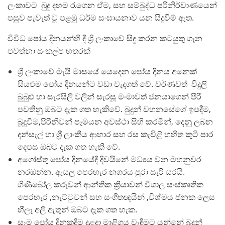
ලංකාවට බුදු දහම රැගෙන ඒම, සහ සම්බුද්ධ පරිනිර්වාණයෙන්
පසුව පැවැත් වූ පළමු ධර්ම සංඝායනාව යන සිදුවිම් ඇත.
විවිධ පෝය දිනයන්හි දී ශ්‍රි ලංකාවේ සිදු කරන කටයුතු ගැන
පවත්නා සංකල්ප හතරක්
ශ්‍රී ලංකාවේ මැයි මාසයේ යෙදෙන පෝය දිනය අනෙක්
සියළුම පෝය දිනයන්ට වඩා වැදගත් වේ. වර්ණවත් විදුලි
බුබුළු හා සැරසිලි වලින් සැරසූ මංමාවත් ජනයාගෙන් පීරී
පවතිනු ඔබට දැක ගත හැකිවේ. බුදුන් වහනසේගේ ඉපදීම,
බූදුවීම,පිරිනිවන් පෑමයන අවස්ථා සිහි කරමින්, දෙනු ලබන
දන්සැල් හා ශ්‍රී ලාංකීය ආහාර සහ රස කැවිළි හහිත කුටි පාර
දෙපස ඔබට දැක ගත හැකි වේ.
අගෝස්තු පෝය දිනයේදී දිවයිනේ මධ්‍යය වන මහනුවර
නරඹන්න. ඇසල පෙරහැර නගරය පුරා සැරි සරයි.
ගිණිබෝල කරුවන් ආන්තික ක්‍රියාවන් විශාල සංස්කෘතික
පෙරහැර ,නැට්ටුවන් සහ සංගීතඥයින් ,විශ්මය ජනක ලෙස
හීලෑ අලි ඇතුන් ඔබට දැක ගත හැක.
සෑම පෝය දිනකදීම දළදා මාළිගය වැඳීමට යන්නේ බුදුන්