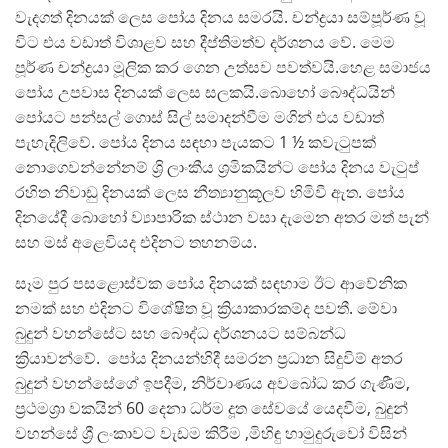
වැදගත් දිනයක් ලෙස පෝය දිනය සමරයි. චන්ද්‍රයා සම්පූර්ණ වූ
විට එය වඩාත් විශාළව සහ දීප්තිමත්ව දර්ශනය වේ. මෙම
පූර්ණ චන්ද්‍රයා මූලික කර ගෙන උත්සව පවත්වයි.හෙළ සමාජය
පෝය උපවාස දිනයක් ලෙස සලකයි.බොහෝ බෞද්ධයින්
පෝයට පන්සල් ගොස් සිල් සමාදන්වීම මගින් එය වඩාත්
පැහැදිලිවේ. පෝය දිනය සඳහා පැයකට 1 ½ කවැටුපක්
නොගෙවන්නේනම් ශ්‍රි ලාංකීය ශ්‍රමිකයින්ට පෝය දිනය වැටුප්
රහිත නිවාඩු දිනයක් ලෙස නීත්‍යානුකූලව හිමිවී ඇත. පෝය
දිනයේදී බොහෝ ව්‍යාපාරික ස්ථාන වසා දැමෙන අතර මත් පැන්
සහ මස් අළෙවියද එදිනට තහනම්ය.
සෑම පුර පසළොස්වක පෝය දිනයක් සඳහාම ඊට ආවේනික
නමක් සහ එදිනට විශේෂිත වූ ක්‍රියාකාරකම්ද පවතී. මේවා
බුදුන් වහන්සේට සහ බෞද්ධ දර්ශනයට සම්බන්ධ
ක්‍රියාවන්වේ. පෝය දිනයන්හිදී සමරන ප්‍රධාන සිදුවිම් අතර
බුදුන් වහන්සේගේ ඉපදීම, නිර්වාණය අවබෝධ කර ගැණීම,
ප්‍රථමශ්‍රා වකයින් 60 දෙනා ධර්ම දූත සේවයේ යෙදවීම, බුදුන්
වහන්සේ ශ්‍රී ලංකාවට වැඩම කිරීම ,මිහිඳු හාමුදුරුවෝ විසින්