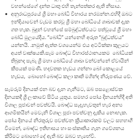
වහන්සේගේ දන්ත ධාතු එහි තැන්පත්කර ඇති නිසාය.
අනුරාධපුරයේ ශ්‍රී මහා බෝධි විහාරය නරඹන්න.එහිදී ඔබට
ඉන්දියාවෙන් වැඩම කරවූ ශ්‍රී මහා බෝධියේ ශාඛාවක් දැක
ගත හැක. බුදුන් වහන්සේ සම්බුද්ධත්වයට පත්වූයේ ශ්‍රී මහා
බෝධි මුලයේදීය. “බෝධී” යන්නෙහි අරුත “බුද්ධත්වය”
යන්නයි. .නමුත් ඇත්ත වශයෙන්ම එය අට්ටික්කා කුලයට
අයත් වෘක්ෂයකි.සෑම බෞද්ධ විහාරස්ථානයකම බෝධියක්
තිබුනද සැබෑ ශ්‍රී මහා බෝධියේ ශාඛා වන්වන්නේ ඒවායින්
කීපයක් පමණි. හදවතක හැඩය ගන්නා බෝ කොළයේ
හැඩය, බොහෝ බෞද්ධ කලා කෘති මගින්ද නිරූපණය වේ.
සැමරුම් දිනයක් එන බව දැන ගැනීමට, ඔබ පසළොස්වක
දිනයකදී ශ්‍රී ලංකාවේ සිටිය යුතුය. සමහර පෝය දිනයන්හිදී අති
විශාල පූජාවන් පවත්වයි. බෞද්ධ සැදැහැවතුන් හැර අන්‍ය
ආගමිකයින් මෙවැනි විශාල පූජා පවත්වනු දැකිය නොහැක.
පෝය දිනයේ නිරතුරුව පවත්වන ක්‍රියාකාරකම් වලට සහභාගී
වීමෙන්, බෞද්ධ ඉතිහාසය හා සංස්කෘතිය ගැන ගවේශනය
කිරීමට බොහෝ දේ ඇති බව ඔබට හැඟේවි.