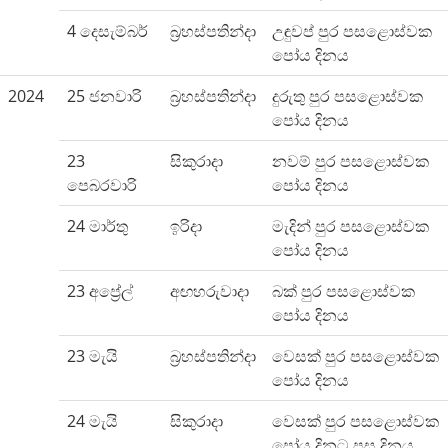
4 දෙසැම්බර්
බ්‍රහස්පතින්දා
උඳුවප් පුර පසළොස්වක
පෝය දිනය
2024
25 ජනවාරි
බ්‍රහස්පතින්දා
දුරුතු පුර පසළොස්වක
පෝය දිනය
23
සිකුරාදා
නවම් පුර පසළොස්වක
පෙබරවාරි
පෝය දිනය
24 මාර්තු
ඉරිදා
මැදින් පුර පසළොස්වක
පෝය දිනය
23 අප්‍රේල්
අඟහරුවාදා
බක් පුර පසළොස්වක
පෝය දිනය
23 මැයි
බ්‍රහස්පතින්දා
වෙසක් පුර පසළොස්වක
පෝය දිනය
24 මැයි
සිකුරාදා
වෙසක් පුර පසළොස්වක
පෝය දිනට පසු දිනය