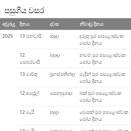
පසුගිය වසර
අවුරුදු
දිනය
දවස
නිවාඩු දිනය
2025
13 ජනවාරි
සඳුදා
දුරුතු පුර පසළොස්වක
පෝය දිනය
12
බදාදා
නවම් පුර පසළොස්වක
පෙබරවාරි
පෝය දිනය
13 මාර්තු
බ්‍රහස්පතින්දා
මැදින් පුර පසළොස්වක
පෝය දිනය
12 අප්‍රේල්
සෙනසුරාදා
බක් පුර පසළොස්වක
පෝය දිනය
12 මැයි
සඳුදා
වෙසක් පුර පසළොස්වක
පෝය දිනය