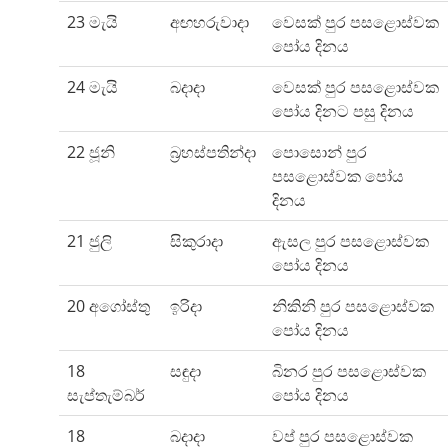
23 මැයි
අඟහරුවාදා
වෙසක් පුර පසළොස්වක
පෝය දිනය
24 මැයි
බදාදා
වෙසක් පුර පසළොස්වක
පෝය දිනට පසු දිනය
22 ජූනි
බ්‍රහස්පතින්දා
පොසොන් පුර
පසළොස්වක පෝය
දිනය
21 ජුලි
සිකුරාදා
ඇසල පුර පසළොස්වක
පෝය දිනය
20 අගෝස්තු
ඉරිදා
නිකිනි පුර පසළොස්වක
පෝය දිනය
18
සඳුදා
බිනර පුර පසළොස්වක
සැප්තැම්බර්
පෝය දිනය
18
බදාදා
වප් පුර පසළොස්වක