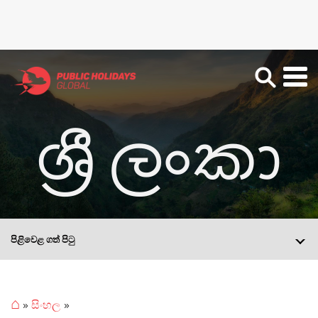
ශ්‍රී ලංකා
පිළිවෙළ ගත් පිටු
⌂
»
සිංහල