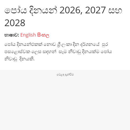
පෝය දිනයන් 2026, 2027 සහ
2028
භාෂාව:
English
සිංහල
පෝය දිනයන්එකක් නොව ශ්‍රී ලංකා දින දර්ශනයේ පුර
පසළොස්වක ලෙස සඳහන් සෑම නිවාඩු දිනයක්ම පෝය
නිවාඩු දිනයකි.
වෙළඳ දැන්වීම