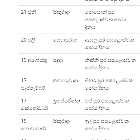
21 ජූනි
සිකුරාදා
පොසොන් පුර
පසළොස්වක පෝය
දිනය
20 ජුලි
සෙනසුරාදා
ඇසල පුර පසළොස්වක
පෝය දිනය
19 අගෝස්තු
සඳුදා
නිකිනි පුර පසළොස්වක
පෝය දිනය
17
අඟහරුවාදා
බිනර පුර පසළොස්වක
සැප්තැම්බර්
පෝය දිනය
17
බ්‍රහස්පතින්දා
වප් පුර පසළොස්වක
ඔක්තෝම්බර්
පෝය දිනය
15
සිකුරාදා
ඉල් පුර පසළොස්වක
නොවැම්බර්
පෝය දිනය