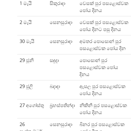
1 මැයි
සිකුරාදා
වෙසක් පුර පසළොස්වක
පෝය දිනය
2 මැයි
සෙනසුරාදා
වෙසක් පුර පසළොස්වක
පෝය දිනට පසු දිනය
30 මැයි
සෙනසුරාදා
අමතර පොසොන් පුර
පසළොස්වක පෝය දින
29 ජූනි
සඳුදා
පොසොන් පුර
පසළොස්වක පෝය
දිනය
29 ජුලි
බදාදා
ඇසල පුර පසළොස්වක
පෝය දිනය
27 අගෝස්තු
බ්‍රහස්පතින්දා
නිකිනි පුර පසළොස්වක
පෝය දිනය
26
සෙනසුරාදා
බිනර පුර පසළොස්වක