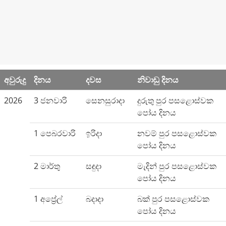
අවුරුදු
දිනය
දවස
නිවාඩු දිනය
2026
3 ජනවාරි
සෙනසුරාදා
දුරුතු පුර පසළොස්වක
පෝය දිනය
1 පෙබරවාරි
ඉරිදා
නවම් පුර පසළොස්වක
පෝය දිනය
2 මාර්තු
සඳුදා
මැදින් පුර පසළොස්වක
පෝය දිනය
1 අප්‍රේල්
බදාදා
බක් පුර පසළොස්වක
පෝය දිනය