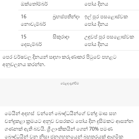
ඔක්තෝම්බර්
පෝය දිනය
16
බ්‍රහස්පතින්දා
ඉල් පුර පසළොස්වක
නොවැම්බර්
පෝය දිනය
15
සිකුරාදා
උඳුවප් පුර පසළොස්වක
දෙසැම්බර්
පෝය දිනය
පෙර වර්ෂවල දිනයන් සඳහා කරුණාකර පිටුවේ පහළට
අනුචලනය කරන්න.
වෙළඳ දැන්වීම
මෙයින් අදහස් වන්නේ බෞද්ධයින්ගේ චන්ද්‍ර මාස සහ
චන්ද්‍රකළා ක්‍රමයට අනුව වසරකට පෝය දින දුසිමකට ආසන්න
ගණනක් ඇති බවයි. ශ්‍රී ලාංකිකයින් ගෙන් 70% පමණ
බෞද්ධයින් වන නිසා ජනගහනයෙන් බහුතරයක් ආගමික