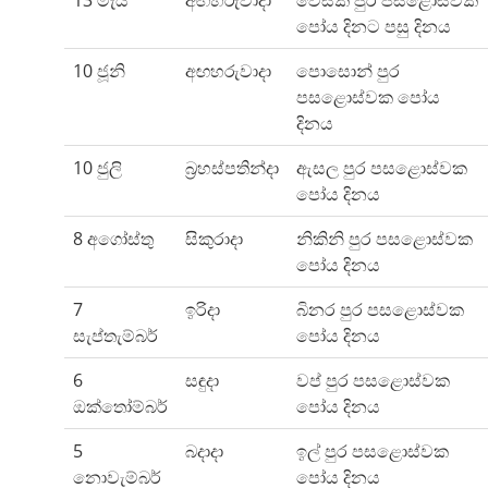
13 මැයි
අඟහරුවාදා
වෙසක් පුර පසළොස්වක
පෝය දිනට පසු දිනය
10 ජූනි
අඟහරුවාදා
පොසොන් පුර
පසළොස්වක පෝය
දිනය
10 ජුලි
බ්‍රහස්පතින්දා
ඇසල පුර පසළොස්වක
පෝය දිනය
8 අගෝස්තු
සිකුරාදා
නිකිනි පුර පසළොස්වක
පෝය දිනය
7
ඉරිදා
බිනර පුර පසළොස්වක
සැප්තැම්බර්
පෝය දිනය
6
සඳුදා
වප් පුර පසළොස්වක
ඔක්තෝම්බර්
පෝය දිනය
5
බදාදා
ඉල් පුර පසළොස්වක
නොවැම්බර්
පෝය දිනය